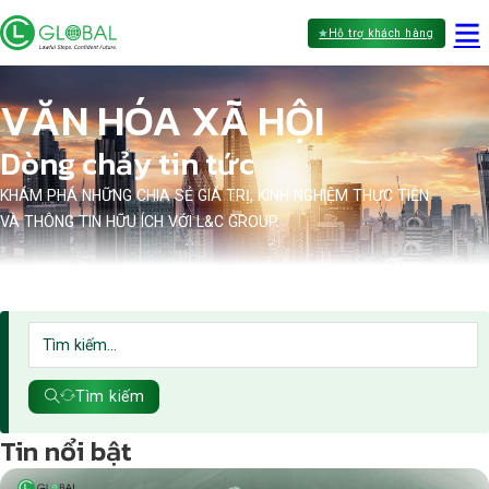
Hỗ trợ khách hàng
VĂN HÓA XÃ HỘI
Dòng chảy tin tức
KHÁM PHÁ NHỮNG CHIA SẺ GIÁ TRỊ, KINH NGHIỆM THỰC TIỄN
VÀ THÔNG TIN HỮU ÍCH VỚI L&C GROUP.
Tìm kiếm
Tin nổi bật