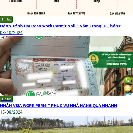
Tin tức
Hành Trình Đậu Visa Work Permit Nail 3 Năm Trong 10 Tháng
03/10/2024
Tin tức
NHẬN VISA WORK PERMIT PHỤC VỤ NHÀ HÀNG QUÁ NHANH
15/08/2024