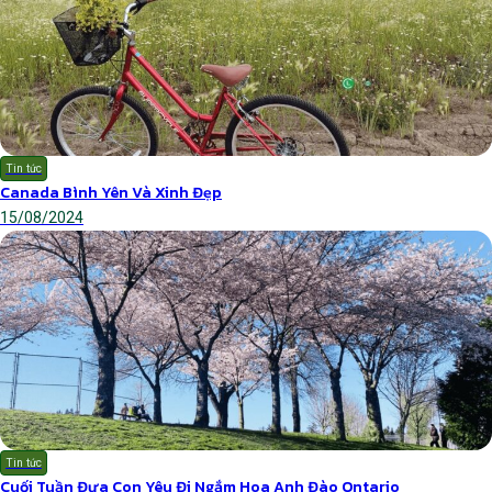
Tin tức
Canada Bình Yên Và Xinh Đẹp
15/08/2024
Tin tức
Cuối Tuần Đưa Con Yêu Đi Ngắm Hoa Anh Đào Ontario