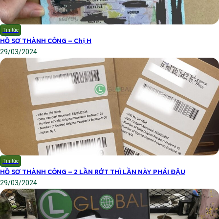
Tin tức
HỒ SƠ THÀNH CÔNG – Chị H
29/03/2024
Tin tức
HỒ SƠ THÀNH CÔNG – 2 LẦN RỚT THÌ LẦN NÀY PHẢI ĐẬU
29/03/2024