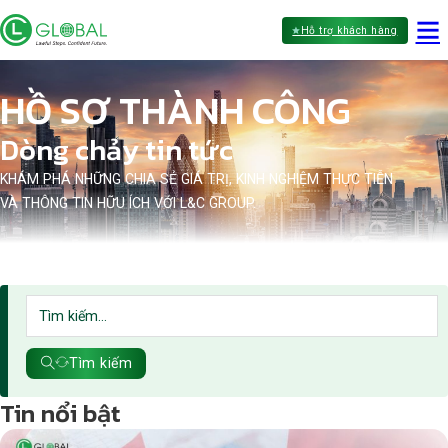
Hỗ trợ khách hàng
HỒ SƠ THÀNH CÔNG
Dòng chảy tin tức
KHÁM PHÁ NHỮNG CHIA SẺ GIÁ TRỊ, KINH NGHIỆM THỰC TIỄN
VÀ THÔNG TIN HỮU ÍCH VỚI L&C GROUP.
Tìm kiếm
Tin nổi bật