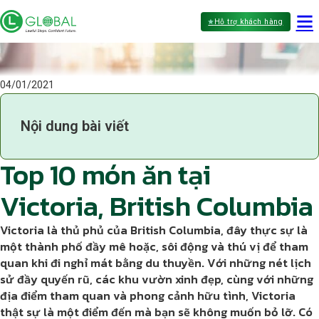
Hỗ trợ khách hàng
04/01/2021
Nội dung bài viết
Top 10 món ăn tại
Victoria, British Columbia
Victoria là thủ phủ của British Columbia, đây thực sự là
một thành phố đầy mê hoặc, sôi động và thú vị để tham
quan khi đi nghỉ mát bằng du thuyền. Với những nét lịch
sử đầy quyến rũ, các khu vườn xinh đẹp, cùng với những
địa điểm tham quan và phong cảnh hữu tình, Victoria
thật sự là một điểm đến mà bạn sẽ không muốn bỏ lỡ. Có