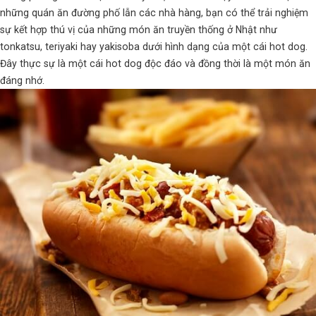
những quán ăn đường phố lẫn các nhà hàng, bạn có thể trải nghiệm
sự kết hợp thú vị của những món ăn truyền thống ở Nhật như
tonkatsu, teriyaki hay yakisoba dưới hình dạng của một cái hot dog.
Đây thực sự là một cái hot dog độc đáo và đồng thời là một món ăn
đáng nhớ.