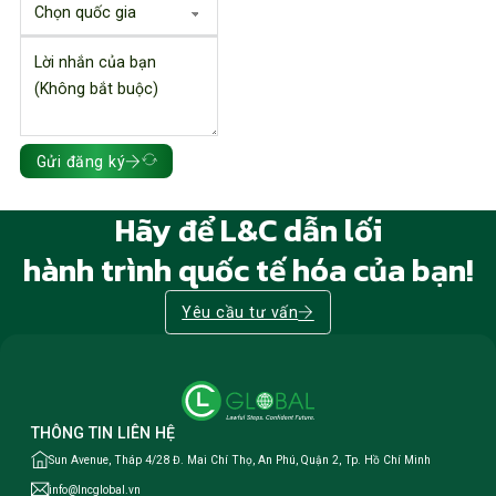
Gửi đăng ký
Hãy để L&C dẫn lối
hành trình quốc tế hóa của bạn!
Yêu cầu tư vấn
THÔNG TIN LIÊN HỆ
Sun Avenue, Tháp 4/28 Đ. Mai Chí Thọ, An Phú, Quận 2, Tp. Hồ Chí Minh
info@lncglobal.vn