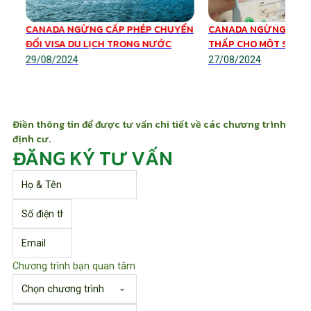
CANADA NGỪNG CẤP PHÉP CHUYỂN
CANADA NGỪNG CẤP 
ĐỔI VISA DU LỊCH TRONG NƯỚC
THẤP CHO MỘT SỐ V
29/08/2024
27/08/2024
Điền thông tin để được tư vấn chi tiết về các chương trình
định cư.
ĐĂNG KÝ TƯ VẤN
Chương trình bạn quan tâm