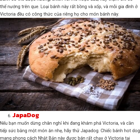
thể nướng trên que. Loại bánh này rất bồng và xốp, và mỗi gia đình ở
Victoria đều có công thức của riêng họ cho món bánh này.
JapaDog
Nếu bạn muốn dừng chân nghỉ khi đang khám phá Victoria, và cần
tiếp sức bằng một món ăn nhẹ, hãy thử Japadog. Chiếc bánh hot dog
mang phong cách Nhật Bản này được bán rất chạy ở Victoria tại