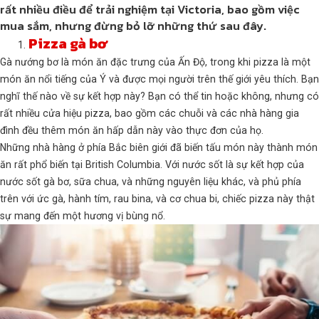
rất nhiều điều để trải nghiệm tại Victoria, bao gồm việc
mua sắm, nhưng đừng bỏ lỡ những thứ sau đây.
Pizza
gà bơ
Gà nướng bơ là món ăn đặc trưng của Ấn Độ, trong khi pizza là một
món ăn nổi tiếng của Ý và được mọi người trên thế giới yêu thích. Bạn
nghĩ thế nào về sự kết hợp này? Bạn có thể tin hoặc không, nhưng có
rất nhiều cửa hiệu pizza, bao gồm các chuỗi và các nhà hàng gia
đình đều thêm món ăn hấp dẫn này vào thực đơn của họ.
Những nhà hàng ở phía Bắc biên giới đã biến tấu món này thành món
ăn rất phổ biến tại British Columbia. Với nước sốt là sự kết hợp của
nước sốt gà bơ, sữa chua, và những nguyên liệu khác, và phủ phía
trên với ức gà, hành tím, rau bina, và cơ chua bi, chiếc pizza này thật
sự mang đến một hương vị bùng nổ.