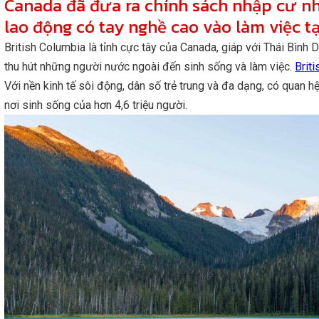
Canada đã đưa ra chính sách nhập cư nh
lao động có tay nghề cao vào làm việc tạ
British Columbia là tỉnh cực tây của Canada, giáp với Thái Bình 
thu hút những người nước ngoài đến sinh sống và làm việc.
Brit
Với nền kinh tế sôi động, dân số trẻ trung và đa dạng, có quan hệ
nơi sinh sống của hơn 4,6 triệu người.
Định cư Canada