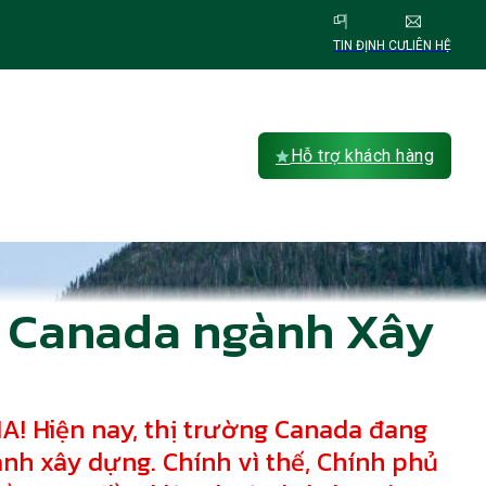
TIN ĐỊNH CƯ
LIÊN HỆ
Hỗ trợ khách hàng
ư Canada ngành Xây
A! Hiện nay, thị trường Canada đang
nh xây dựng. Chính vì thế, Chính phủ