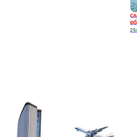
31/03/2026
CA
ĐỔ
29