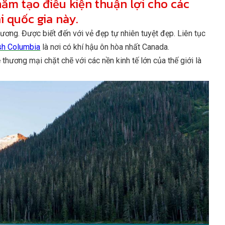
ằm tạo điều kiện thuận lợi cho các
i quốc gia này.
Dương. Được biết đến với vẻ đẹp tự nhiên tuyệt đẹp. Liên tục
ish Columbia
là nơi có khí hậu ôn hòa nhất Canada.
 thương mại chặt chẽ với các nền kinh tế lớn của thế giới là