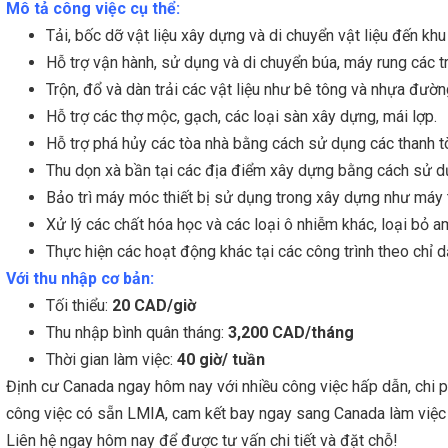
Mô tả công việc cụ thể:
Tải, bốc dỡ vật liệu xây dựng và di chuyển vật liệu đến khu
Hỗ trợ vận hành, sử dụng và di chuyển búa, máy rung các tra
Trộn, đổ và dàn trải các vật liệu như bê tông và nhựa đườn
Hỗ trợ các thợ mộc, gạch, các loại sàn xây dựng, mái lợp.
Hỗ trợ phá hủy các tòa nhà bằng cách sử dụng các thanh t
Thu dọn xà bần tại các địa điểm xây dựng bằng cách sử dụng
Bảo trì máy móc thiết bị sử dụng trong xây dựng như máy
Xử lý các chất hóa học và các loại ô nhiễm khác, loại bỏ a
Thực hiện các hoạt động khác tại các công trình theo chỉ d
Với thu nhập cơ bản:
Tối thiểu:
20 CAD/giờ
Thu nhập bình quân tháng:
3,200 CAD/tháng
Thời gian làm việc:
40 giờ/ tuần
Định cư Canada ngay hôm nay với nhiều công việc hấp dẫn, chi ph
công việc có sẵn LMIA, cam kết bay ngay sang Canada làm việc c
Liên hệ ngay hôm nay để được tư vấn chi tiết và đặt chỗ!
Định 