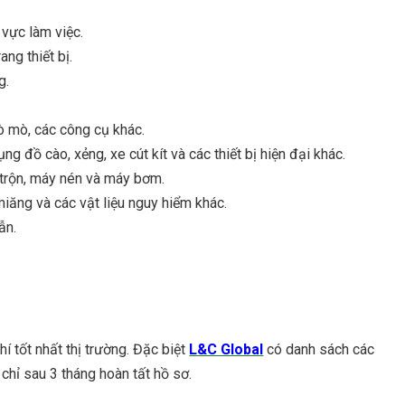
 vực làm việc.
ng thiết bị.
g.
ò mò, các công cụ khác.
 đồ cào, xẻng, xe cút kít và các thiết bị hiện đại khác.
 trộn, máy nén và máy bơm.
miăng và các vật liệu nguy hiểm khác.
ẫn.
í tốt nhất thị trường. Đặc biệt
L&C Global
có danh sách các
hỉ sau 3 tháng hoàn tất hồ sơ.
cư Canada