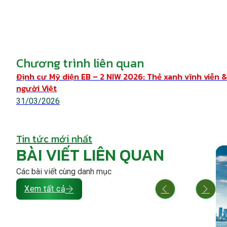
Chương trình liên quan
Định cư Mỹ diện EB – 2 NIW 2026: Thẻ xanh vĩnh viễn 
người Việt
31/03/2026
Tin tức mới nhất
BÀI VIẾT LIÊN QUAN
Các bài viết cùng danh mục
Xem tất cả
26: Cơ hội
Cách chuẩn bị hồ sơ EB – 2 NIW & Quy
 định cư qua
trình nộp đơn 2026: Timeline chi tiết
am
& mẹo tránh RFE