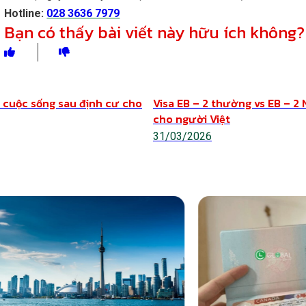
Hotline:
028 3636 7979
Bạn có thấy bài viết này hữu ích không?
Chia sẻ
& cuộc sống sau định cư cho
Visa EB – 2 thường vs EB – 2 
cho người Việt
31/03/2026