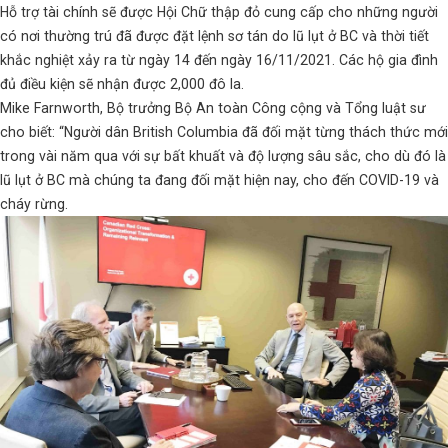
Hỗ trợ tài chính sẽ được Hội Chữ thập đỏ cung cấp cho những người
có nơi thường trú đã được đặt lệnh sơ tán do lũ lụt ở BC và thời tiết
khắc nghiệt xảy ra từ ngày 14 đến ngày 16/11/2021. Các hộ gia đình
đủ điều kiện sẽ nhận được 2,000 đô la.
Mike Farnworth, Bộ trưởng Bộ An toàn Công cộng và Tổng luật sư
cho biết: “Người dân British Columbia đã đối mặt từng thách thức mới
trong vài năm qua với sự bất khuất và độ lượng sâu sắc, cho dù đó là
lũ lụt ở BC mà chúng ta đang đối mặt hiện nay, cho đến COVID-19 và
cháy rừng.