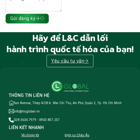
Gửi đăng ký
Hãy để L&C dẫn lối
hành trình quốc tế hóa của bạn!
Yêu cầu tư vấn
THÔNG TIN LIÊN HỆ
Sun Avenue, Tháp 4/28 Đ. Mai Chí Thọ, An Phú, Quận 2, Tp. Hồ Chí Minh
info@lncglobal.vn
028 3636 7979 - 0903.857.257
LIÊN KẾT NHANH
Về chúng tôi
Định cư Châu Âu