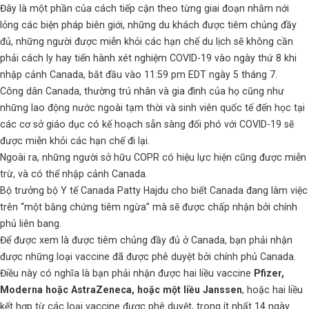
Đây là một phần của cách tiếp cận theo từng giai đoạn nhằm nới
lỏng các biện pháp biên giới, những du khách được tiêm chủng đầy
đủ, những người được miễn khỏi các hạn chế du lịch sẽ không cần
phải cách ly hay tiến hành xét nghiệm COVID-19 vào ngày thứ 8 khi
nhập cảnh Canada, bắt đầu vào 11:59 pm EDT ngày 5 tháng 7.
Công dân Canada, thường trú nhân và gia đình của họ cũng như
những lao động nước ngoài tạm thời và sinh viên quốc tế đến học tại
các cơ sở giáo dục có kế hoạch sẵn sàng đối phó với COVID-19 sẽ
được miễn khỏi các hạn chế đi lại.
Ngoài ra, những người sở hữu COPR có hiệu lực hiện cũng được miễn
trừ, và có thể nhập cảnh Canada.
Bộ trưởng bộ Y tế Canada Patty Hajdu cho biết Canada đang làm việc
trên “một bằng chứng tiêm ngừa” mà sẽ được chấp nhận bởi chính
phủ liên bang.
Để được xem là được tiêm chủng đầy đủ ở Canada, bạn phải nhận
được những loại vaccine đã được phê duyệt bởi chính phủ Canada.
Điều này có nghĩa là bạn phải nhận được hai liều vaccine
Pfizer,
Moderna hoặc AstraZeneca, hoặc một liều Janssen
, hoặc hai liều
kết hợp từ các loại vaccine được phê duyệt, trong ít nhất 14 ngày