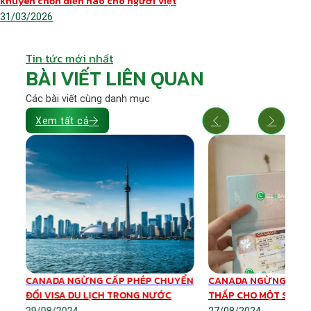
khuyên chọn diện nào cho người Việt
31/03/2026
Tin tức mới nhất
BÀI VIẾT LIÊN QUAN
Các bài viết cùng danh mục
Xem tất cả
e
CANADA NGỪNG CẤP PHÉP CHUYỂN
CANADA NGỪNG CẤP 
ĐỔI VISA DU LỊCH TRONG NƯỚC
THẤP CHO MỘT SỐ V
29/08/2024
27/08/2024