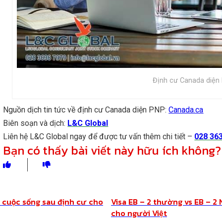
Định cư Canada diện
Nguồn dịch tin tức về định cư Canada diện PNP:
Canada.ca
Biên soạn và dịch:
L&C Global
Liên hệ L&C Global ngay để được tư vấn thêm chi tiết –
028 36
Bạn có thấy bài viết này hữu ích không?
Chia sẻ
& cuộc sống sau định cư cho
Visa EB – 2 thường vs EB – 2 
cho người Việt