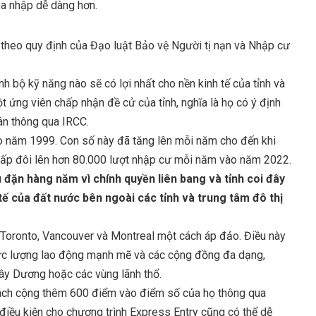
òa nhập dễ dàng hơn.
h theo quy định của Đạo luật Bảo vệ Người tị nạn và Nhập cư
h bộ kỹ năng nào sẽ có lợi nhất cho nền kinh tế của tỉnh và
ứng viên chấp nhận đề cử của tỉnh, nghĩa là họ có ý định
hân thông qua IRCC.
 năm 1999. Con số này đã tăng lên mỗi năm cho đến khi
gấp đôi lên hơn 80.000 lượt nhập cư mỗi năm vào năm 2022.
đặn hàng năm vì chính quyền liên bang và tỉnh coi đây
 tế của đất nước bên ngoài các tỉnh và trung tâm đô thị
 Toronto, Vancouver và Montreal một cách áp đảo. Điều này
 lực lượng lao động mạnh mẽ và các cộng đồng đa dạng,
Tây Dương hoặc các vùng lãnh thổ.
cách cộng thêm 600 điểm vào điểm số của họ thông qua
ều kiện cho chương trình Express Entry cũng có thể dễ