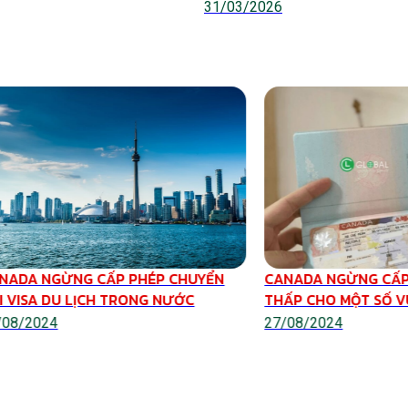
31/03/2026
NADA NGỪNG CẤP PHÉP CHUYỂN
CANADA NGỪNG CẤP
I VISA DU LỊCH TRONG NƯỚC
THẤP CHO MỘT SỐ 
/08/2024
27/08/2024