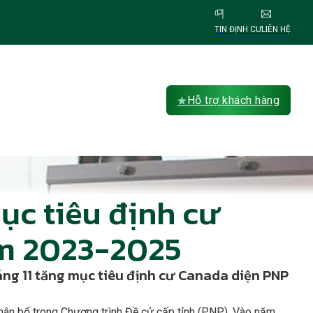
TIN ĐỊNH CƯ
LIÊN HỆ
Hỗ trợ khách hàng
ục tiêu định cư
m 2023-2025
áng 11 tăng mục tiêu định cư Canada diện PNP
phân bổ trong Chương trình Đề cử cấp tỉnh (PNP). Vào năm