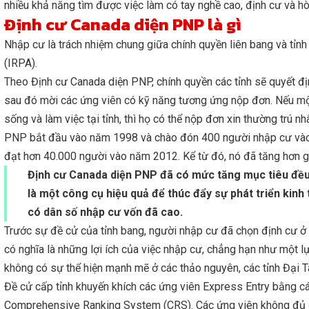
nhiều khả năng tìm được việc làm có tay nghề cao, định cư và h
Định cư Canada diện PNP là gì
Nhập cư là trách nhiệm chung giữa chính quyền liên bang và tỉn
(IRPA).
Theo Định cư Canada diện PNP, chính quyền các tỉnh sẽ quyết địn
sau đó mời các ứng viên có kỹ năng tương ứng nộp đơn. Nếu một 
sống và làm việc tại tỉnh, thì họ có thể nộp đơn xin thường trú n
PNP bắt đầu vào năm 1998 và chào đón 400 người nhập cư vào
đạt hơn 40.000 người vào năm 2012. Kể từ đó, nó đã tăng hơn 
Định cư Canada diện PNP đã có mức tăng mục tiêu đều 
là một công cụ hiệu quả để thúc đẩy sự phát triển kinh
có dân số nhập cư vốn đã cao.
Trước sự đề cử của tỉnh bang, người nhập cư đã chọn định cư ở
có nghĩa là những lợi ích của việc nhập cư, chẳng hạn như một
không có sự thể hiện mạnh mẽ ở các thảo nguyên, các tỉnh Đại 
Đề cử cấp tỉnh khuyến khích các ứng viên Express Entry bằng 
Comprehensive Ranking System (CRS). Các ứng viên không đủ đi