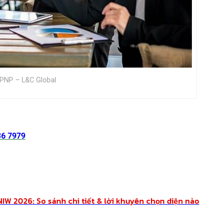
 PNP – L&C Global
36 7979
NIW 2026: So sánh chi tiết & lời khuyên chọn diện nào