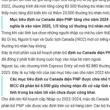
2022, chương trình đã mời tổng cộng 83.500 thường trú nhân
thấy mức tăng đột biến khi có thêm 20.000 thường trú nhân mới
Mục tiêu định cư Canada diện PNP tăng cho năm 2024 và
nghĩa là vào năm 2025, 1/5 tổng số thường trú nhân mớ
Trong khi các tỉnh lựa chọn những người nhập cư mà họ cảm thấy
Bộ Di trú, Người tị nạn và Quốc tịch Canada (IRCC) mới có tiếng n
thường trú nhân hay không.
Đây là một phần của kế hoạch phân bổ
định cư Canada diện P
đã đồng ý phát triển trong cuộc họp vào mùa hè năm ngoái.
Ngược lại, các chương trình Express Entry sẽ mời 82.880 thườ
2025. Đây là sự tiếp nối của các mục tiêu cao cho năm 2022 kh
Các mục tiêu định cư Canada diện PNP được chia nhỏ t
IRCC đã phân bổ 6.500 giấy chứng nhận đề cử cấp tỉnh 
tỉnh trong ba năm tới vẫn chưa được công khai.
Cho đến khi Kế hoạch cấp Nhập cư 2022-2024, mặc dù Canada đặ
phân bổ PNP vẫn được xác định trên cơ sở hàng năm. Các bộ trư