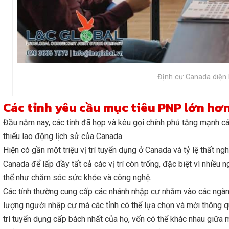
Định cư Canada diện
Các tỉnh yêu cầu mục tiêu PNP lớn hơ
Đầu năm nay, các tỉnh đã họp và kêu gọi chính phủ tăng mạnh c
thiếu lao động lịch sử của Canada.
Hiện có gần một triệu vị trí tuyển dụng ở Canada và tỷ lệ thất n
Canada để lấp đầy tất cả các vị trí còn trống, đặc biệt vì nhiều 
thể như chăm sóc sức khỏe và công nghệ.
Các tỉnh thường cung cấp các nhánh nhập cư nhắm vào các ngành
lượng người nhập cư mà các tỉnh có thể lựa chọn và mời thông qu
trí tuyển dụng cấp bách nhất của họ, vốn có thể khác nhau giữa m