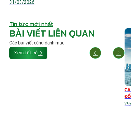
31/03/2026
Tin tức mới nhất
BÀI VIẾT LIÊN QUAN
Các bài viết cùng danh mục
Xem tất cả
26: Cơ hội
Cách chuẩn bị hồ sơ EB – 2 NIW & Quy
 định cư qua
trình nộp đơn 2026: Timeline chi tiết
am
& mẹo tránh RFE
31/03/2026
CA
ĐỔ
29