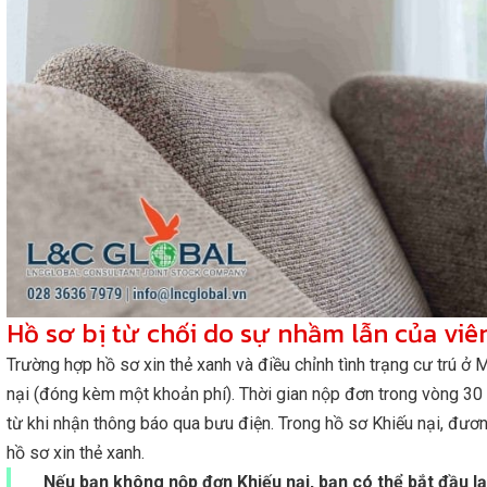
Hồ sơ bị từ chối do sự nhầm lẫn của viê
Trường hợp hồ sơ xin thẻ xanh và điều chỉnh tình trạng cư trú ở
nại (đóng kèm một khoản phí). Thời gian nộp đơn trong vòng 30
từ khi nhận thông báo qua bưu điện. Trong hồ sơ Khiếu nại, đươ
hồ sơ xin thẻ xanh.
Nếu bạn không nộp đơn Khiếu nại, bạn có thể bắt đầu lại