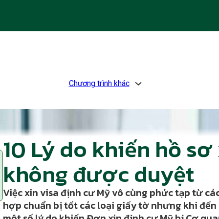
Chương trình khác
10 Lý do khiến hồ sơ
không được duyệt
Việc xin visa định cư Mỹ vô cùng phức tạp từ cá
hợp chuẩn bị tốt các loại giấy tờ nhưng khi đến
một số lý do khiến Đơn xin định cư Mỹ bị Cơ qua