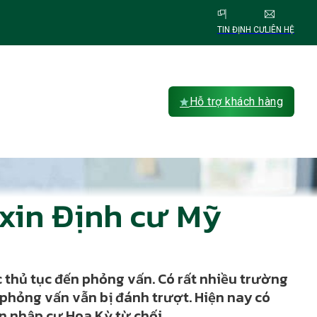
TIN ĐỊNH CƯ
LIÊN HỆ
Hỗ trợ khách hàng
 xin Định cư Mỹ
c thủ tục đến phỏng vấn. Có rất nhiều trường
 phỏng vấn vẫn bị đánh trượt. Hiện nay có
n nhập cư Hoa Kỳ từ chối.