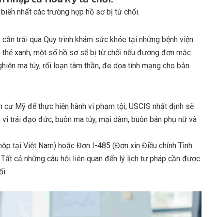
iến nhất các trường hợp hồ sơ bị từ chối.
cần trải qua Quy trình khám sức khỏe tại những bệnh viện
n thẻ xanh, một số hồ sơ sẽ bị từ chối nếu đương đơn mắc
iện ma túy, rối loạn tâm thần, đe dọa tính mạng cho bản
h cư Mỹ để thực hiện hành vi phạm tội, USCIS nhất định sẽ
 vi trái đạo đức, buôn ma túy, mại dâm, buôn bán phụ nữ và
ộp tại Việt Nam) hoặc Đơn I-485 (Đơn xin Điều chỉnh Tình
. Tất cả những câu hỏi liên quan đến lý lịch tư pháp cần được
ối.