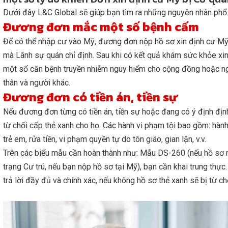
Dưới đây L&C Global sẽ giúp bạn tìm ra những nguyên nhân phổ b
Đương đơn mắc một số bệnh cấm
Để có thể nhập cư vào Mỹ, đương đơn nộp hồ sơ xin định cư Mỹ 
mà Lãnh sự quán chỉ định. Sau khi có kết quả khám sức khỏe xi
một số căn bệnh truyền nhiễm nguy hiểm cho cộng đồng hoặc ngh
thân và người khác.
Đương đơn có tiền án, tiền sự
Nếu đương đơn từng có tiền án, tiền sự hoặc đang có ý định địn
từ chối cấp thẻ xanh cho họ. Các hành vi phạm tội bao gồm: hành
trẻ em, rửa tiền, vi phạm quyền tự do tôn giáo, gian lận, v.v.
Trên các biểu mẫu cần hoàn thành như: Mẫu DS-260 (nếu hồ sơ n
trạng Cư trú, nếu bạn nộp hồ sơ tại Mỹ), bạn cần khai trung thực
trả lời đầy đủ và chính xác, nếu không hồ sơ thẻ xanh sẽ bị từ ch