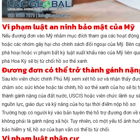
Vi phạm luật an ninh bảo mật của Mỹ
Nếu đương đơn vào Mỹ nhằm mục đích tham gia các hoạt động kh
hoặc các nhóm gây hại cho chính sách đối ngoại của Mỹ. Bên c
phá hoại hoặc vi phạm bất kỳ luật xuất khẩu nào của Mỹ liên qu
phá Hoa Kỳ sẽ bị từ chối hồ sơ thẻ xanh.
Đương đơn có thể trở thành gánh nặ
Sau khi viên chức chính Phủ Mỹ xem xét hồ sơ và nhận thấy đư
chăm sóc sức khỏe hoặc tài chính, hồ sơ thẻ xanh của họ sẽ bị 
thành gánh nặng của đất nước, USCIS hoặc viên chức lãnh sự sẽ xe
nguồn lực, giáo dục và kỹ năng của họ tại thời điểm nộp hồ sơ.
Trường hợp có người ký vào bản tuyên thệ hỗ trợ đương đơn về m
không phải là gánh nặng xã hội. Tuy nhiên, có một yếu tố ảnh h
bảo hiểm y tế, hồ sơ của bạn vẫn có thể bị từ chối.
Vi phạm luật nhập cư