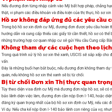
Nếu đương đơn từng nhập cảnh vào Mỹ bất hợp pháp, chẳng hạn
thật, vi phạm các điều khoản và điều kiện của thị thực, hồ sơ xi
Hồ sơ không đáp ứng đủ các yêu cầu 
Trong bộ hồ sơ xin định cư Mỹ, đương đơn được yêu cầu hoàn thàn
hướng dẫn và cung cấp thiếu các giấy tờ cần thiết, hồ sơ có thể b
những trường hợp cơ quan nhập cư sẽ gửi Yêu cầu Cung cấp Bằn
Không tham dự các cuộc hẹn theo lịch
Trong quá trình xử lý hồ sơ xin thẻ xanh, USCIS sẽ sắp xếp cho
vấn.
Đây là những buổi hẹn bắt buộc, nếu đương đơn không tham dự t
quán, nếu không hồ sơ xin thẻ xanh sẽ bị từ chối.
Bị từ chối Đơn xin Thị thực quan trọn
Tùy theo diện visa định cư Mỹ mà đương đơn nộp hồ sơ, sẽ có n
bảo lãnh diện việc làm, đương đơn cần nộp Đơn I-140, hoặc diện
đăng ký quan trọng nhất của bộ hồ sơ xin định cư Mỹ, nếu các đơn
Ví dụ: Nếu cha kế nộp Đơn I-140 bảo lãnh con riêng của vợ, nh