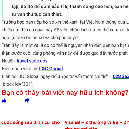
tạp, do đó để đảm bảo tỉ lệ thành công cao hơn, bạn nên
tư vấn thủ tục cần thiết.
Trường hợp bạn nộp hồ sơ xin thẻ xanh tại Việt Nam thông qua Lã
khiếu nại đến cơ quan này để viên chức lãnh sự có thể xem xét 
nộp lại toàn bộ hồ sơ và chờ phê duyệt.
Trên đây là một vài lí do có thể là nguyên nhân dẫn đến bạn bị t
thận bước cuối cùng phỏng vấn này để được qua đất nước phát tr
Nguồn:
travel.state.gov
Biên soạn và dịch:
L&C Global
Liên hệ L&C Global ngay để được tư vấn thêm chi tiết –
028 36
[block id=”301″]
Bạn có thấy bài viết này hữu ích không?
Chia sẻ
& cuộc sống sau định cư cho
Visa EB – 2 thường vs EB – 2 
cho người Việt