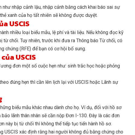
 như nhập cảnh lậu, nhập cảnh bằng cách khai báo sai sự
n thẻ xanh của họ tất nhiên sẽ không được duyệt.
của USCIS
h nhiều loại biểu mẫu, lệ phí và tài liệu. Nếu không đọc kỹ
ị từ chối. Tuy nhiên, trước khi đưa ra Thông báo Từ chối, có
g chứng (RFE) để bạn có cơ hội bổ sung.
 của USCIS
 đương đơn một số cuộc hẹn như: sinh trắc học hoặc phỏng
heo đúng hẹn thì cần lên lịch lại với USCIS hoặc Lãnh sự
g
hững biểu mẫu khác nhau dành cho họ. Ví dụ, đối với hồ sơ
 bảo lãnh thân nhân sẽ cần nộp Đơn I-130. Đây là các đơn
 này bị từ chối thì không thể tiếp tục tiến hành hồ sơ.
ưng USCIS xác định rằng hai người không đủ bằng chứng cho