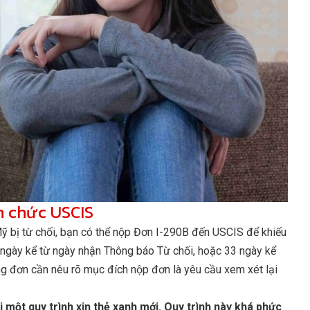
n chức USCIS
 Mỹ bị từ chối, bạn có thể nộp Đơn I-290B đến USCIS để khiếu
 ngày kể từ ngày nhận Thông báo Từ chối, hoặc 33 ngày kể
ng đơn cần nêu rõ mục đích nộp đơn là yêu cầu xem xét lại
 một quy trình xin thẻ xanh mới. Quy trình này khá phức