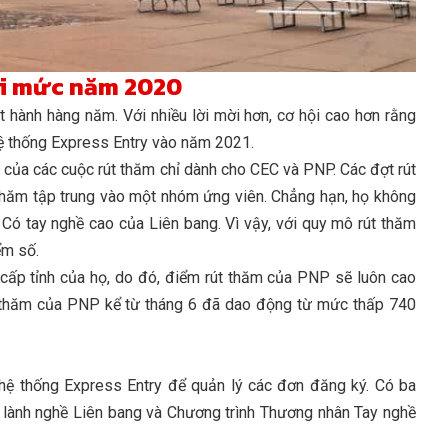
ôi mức năm 2020
hành hàng năm. Với nhiều lời mời hơn, cơ hội cao hơn rằng
ệ thống Express Entry vào năm 2021.
 của các cuộc rút thăm chỉ dành cho CEC và PNP. Các đợt rút
thăm tập trung vào một nhóm ứng viên. Chẳng hạn, họ không
Có tay nghề cao của Liên bang. Vì vậy, với quy mô rút thăm
ểm số.
ấp tỉnh của họ, do đó, điểm rút thăm của PNP sẽ luôn cao
t thăm của PNP kể từ tháng 6 đã dao động từ mức thấp 740
hệ thống Express Entry để quản lý các đơn đăng ký. Có ba
 lành nghề Liên bang và Chương trình Thương nhân Tay nghề