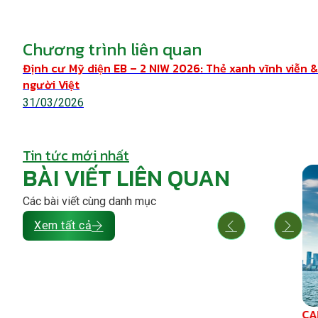
Chương trình liên quan
Định cư Mỹ diện EB – 2 NIW 2026: Thẻ xanh vĩnh viễn 
người Việt
31/03/2026
Tin tức mới nhất
BÀI VIẾT LIÊN QUAN
Các bài viết cùng danh mục
Xem tất cả
26: Cơ hội
Cách chuẩn bị hồ sơ EB – 2 NIW & Quy
 định cư qua
trình nộp đơn 2026: Timeline chi tiết
am
& mẹo tránh RFE
31/03/2026
CA