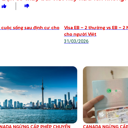
Chia sẻ
& cuộc sống sau định cư cho
Visa EB – 2 thường vs EB – 2 
cho người Việt
31/03/2026
NADA NGỪNG CẤP PHÉP CHUYỂN
CANADA NGỪNG CẤP