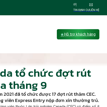
TIN ĐỊNH CƯ
LIÊN HỆ
Hỗ trợ khách hàng
da tổ chức đợt rút
a tháng 9
m 2021 đã tổ chức được 17 đợt rút thăm CEC.
 viên Express Entry nộp đơn xin thường trú.
 ứng viên thuộc Lớp trải nghiệm Canada (CEC) có điểm số ít