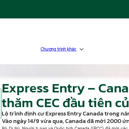
Chương trình khác
Express Entry – Cana
thăm CEC đầu tiên củ
Lộ trình định cư Express Entry Canada trong nă
Vào ngày 14/9 vừa qua, Canada đã mời 2000 ứng
Bộ Di trú, Người tị nạn và Quốc tịch Canada (IRCC) đã mời các