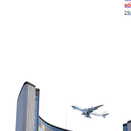
ĐỔ
29