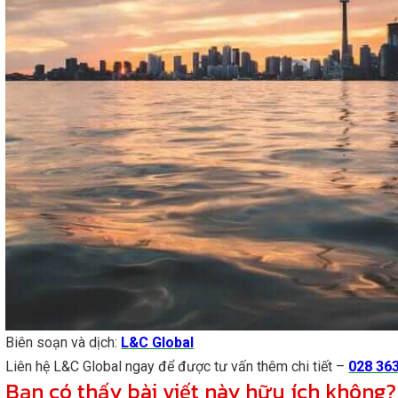
Biên soạn và dịch:
L&C Global
Liên hệ L&C Global ngay để được tư vấn thêm chi tiết –
028 36
Bạn có thấy bài viết này hữu ích không?