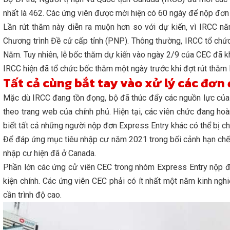
nhất là 462. Các ứng viên được mời hiện có 60 ngày để nộp đơn 
Lần rút thăm này diễn ra muộn hơn so với dự kiến, vì IRCC n
Chương trình Đề cử cấp tỉnh (PNP). Thông thường, IRCC tổ chứ
Năm. Tuy nhiên, lễ bốc thăm dự kiến ​​vào ngày 2/9 của CEC đã k
IRCC hiện đã tổ chức bốc thăm một ngày trước khi đợt rút thăm 
Tất cả cùng bắt tay vào xử lý các đơn
Mặc dù IRCC đang tồn đọng, bộ đã thúc đẩy các nguồn lực của 
theo trang web của chính phủ. Hiện tại, các viên chức đang ho
biết tất cả những người nộp đơn Express Entry khác có thể bị c
Để đáp ứng mục tiêu nhập cư năm 2021 trong bối cảnh hạn chế 
nhập cư hiện đã ở Canada.
Phần lớn các ứng cử viên CEC trong nhóm Express Entry nộp đơ
kiện chính. Các ứng viên CEC phải có ít nhất một năm kinh ngh
cần trình độ cao.