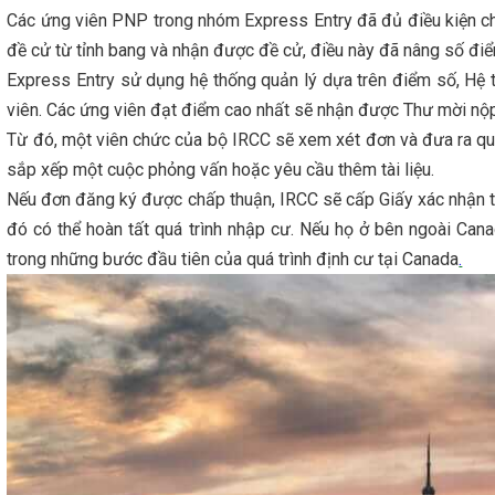
Các ứng viên PNP trong nhóm Express Entry đã đủ điều kiện ch
đề cử từ tỉnh bang và nhận được đề cử, điều này đã nâng số đi
Express Entry sử dụng hệ thống quản lý dựa trên điểm số, Hệ 
viên. Các ứng viên đạt điểm cao nhất sẽ nhận được Thư mời nộp 
Từ đó, một viên chức của bộ IRCC sẽ xem xét đơn và đưa ra quyế
sắp xếp một cuộc phỏng vấn hoặc yêu cầu thêm tài liệu.
Nếu đơn đăng ký được chấp thuận, IRCC sẽ cấp Giấy xác nhận t
đó có thể hoàn tất quá trình nhập cư. Nếu họ ở bên ngoài Cana
trong những bước đầu tiên của quá trình định cư tại Canada
.