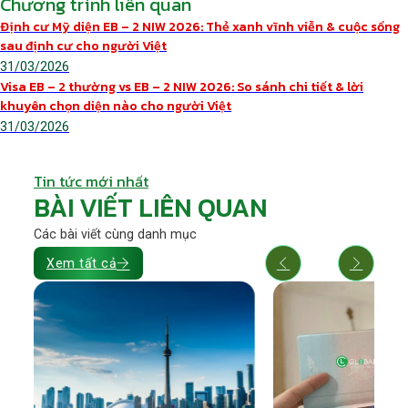
Chương trình liên quan
Định cư Mỹ diện EB – 2 NIW 2026: Thẻ xanh vĩnh viễn & cuộc sống
sau định cư cho người Việt
31/03/2026
Visa EB – 2 thường vs EB – 2 NIW 2026: So sánh chi tiết & lời
khuyên chọn diện nào cho người Việt
31/03/2026
Tin tức mới nhất
BÀI VIẾT LIÊN QUAN
Các bài viết cùng danh mục
Xem tất cả
e