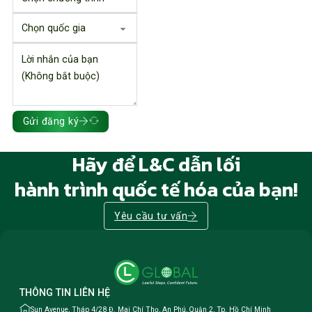
Gửi đăng ký
Hãy để L&C dẫn lối
hành trình quốc tế hóa của bạn!
Yêu cầu tư vấn
THÔNG TIN LIÊN HỆ
Sun Avenue, Tháp 4/28 Đ. Mai Chí Thọ, An Phú, Quận 2, Tp. Hồ Chí Minh