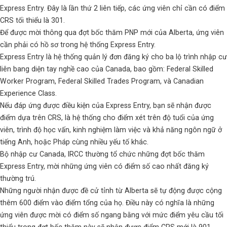
Express Entry. Đây là lần thứ 2 liên tiếp, các ứng viên chỉ cần có điểm
CRS tối thiểu là 301.
Để được mời thông qua đợt bốc thăm PNP mới của Alberta, ứng viên
cần phải có hồ sơ trong hệ thống Express Entry.
Express Entry là hệ thống quản lý đơn đăng ký cho ba lộ trình nhập cư
liên bang diện tay nghề cao của Canada, bao gồm: Federal Skilled
Worker Program, Federal Skilled Trades Program, và Canadian
Experience Class.
Nếu đáp ứng được điều kiện của Express Entry, bạn sẽ nhận được
điểm dựa trên CRS, là hệ thống cho điểm xét trên độ tuổi của ứng
viên, trình độ học vấn, kinh nghiệm làm việc và khả năng ngôn ngữ ở
tiếng Anh, hoặc Pháp cùng nhiều yếu tố khác.
Bộ nhập cư Canada, IRCC thường tổ chức những đợt bốc thăm
Express Entry, mời những ứng viên có điểm số cao nhất đăng ký
thường trú.
Những người nhận được đề cử tỉnh từ Alberta sẽ tự động được cộng
thêm 600 điểm vào điểm tổng của họ. Điều này có nghĩa là những
ứng viên được mời có điểm số ngang bằng với mức điểm yêu cầu tối
thiểu trong đợt bốc thăm này sẽ nhận được điểm CRS mới là 901.