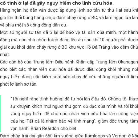
cố tình ở lại đã gây nguy hiểm cho lính cứu hỏa.
Hàng ngàn hộ dân vẫn được áp dụng lệnh sơ tán từ thứ Hai sau khi
gió lớn thổi bùng hàng chục đám cháy rừng ở BC, và làm ngọn lửa lan
về phía một số cộng đồng dân cư.
Một số người sơ tán đã ở lại để bảo vệ tài sản của mình, một hành
động mà các nhà chức trách đang lên án sau khi 10 người phải được
giải cứu khỏi đám cháy rừng ở BC khu vực Hồ Đá Trắng vào đêm Chủ
nhật.
Các cán bộ của Trung tâm Điều hành Khẩn cấp Trung tâm Okanagan
cho biết các nhân viên cứu hỏa đã được điều động khỏi những nơi
nguy hiểm đang cần kiểm soát sức cháy để cứu những người cố tình
phớt lờ lệnh sơ tán.
“Tôi nghĩ rằng [tình huống] đã tự nói lên điều đó. Chúng tôi thực
sự khuyến khích mọi người thu gom đồ đạc của mình và rời khỏi
vùng nguy hiểm để cho các nhân viên cứu hỏa làm công việc
của họ. Tất cả là nhằm bảo vệ tính mạng”, giám đốc trung tâm
vận hành, Brian Reardon cho biết.
Đám cháy trải dài gần 650 km vuông giữa Kamloops và Vernon ở Nội