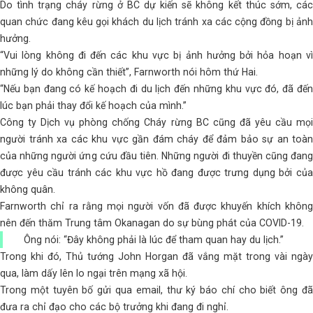
Do tình trạng cháy rừng ở BC dự kiến ​​sẽ không kết thúc sớm, các
quan chức đang kêu gọi khách du lịch tránh xa các cộng đồng bị ảnh
hưởng.
“Vui lòng không đi đến các khu vực bị ảnh hưởng bởi hỏa hoạn vì
những lý do không cần thiết”, Farnworth nói hôm thứ Hai.
“Nếu bạn đang có kế hoạch đi du lịch đến những khu vực đó, đã đến
lúc bạn phải thay đổi kế hoạch của mình.”
Công ty Dịch vụ phòng chống Cháy rừng BC cũng đã yêu cầu mọi
người tránh xa các khu vực gần đám cháy để đảm bảo sự an toàn
của những người ứng cứu đầu tiên. Những người đi thuyền cũng đang
được yêu cầu tránh các khu vực hồ đang được trưng dụng bởi của
không quân.
Farnworth chỉ ra rằng mọi người vốn đã được khuyến khích không
nên đến thăm Trung tâm Okanagan do sự bùng phát của COVID-19.
Ông nói: “Đây không phải là lúc để tham quan hay du lịch.”
Trong khi đó, Thủ tướng John Horgan đã vắng mặt trong vài ngày
qua, làm dấy lên lo ngại trên mạng xã hội.
Trong một tuyên bố gửi qua email, thư ký báo chí cho biết ông đã
đưa ra chỉ đạo cho các bộ trưởng khi đang đi nghỉ.