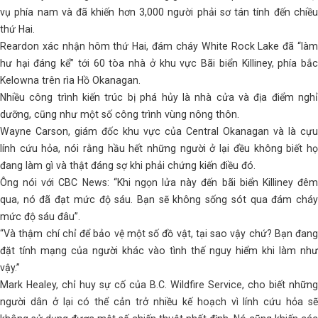
vụ phía nam và đã khiến hơn 3,000 người phải sơ tán tính đến chiều
thứ Hai.
Reardon xác nhận hôm thứ Hai, đám cháy White Rock Lake đã “làm
hư hại đáng kể” tới 60 tòa nhà ở khu vực Bãi biển Killiney, phía bắc
Kelowna trên rìa Hồ Okanagan.
Nhiều công trình kiến ​​trúc bị phá hủy là nhà cửa và địa điểm nghỉ
dưỡng, cũng như một số công trình vùng nông thôn.
Wayne Carson, giám đốc khu vực của Central Okanagan và là cựu
lính cứu hỏa, nói rằng hầu hết những người ở lại đều không biết họ
đang làm gì và thật đáng sợ khi phải chứng kiến điều đó.
Ông nói với CBC News: “Khi ngọn lửa này đến bãi biển Killiney đêm
qua, nó đã đạt mức độ sáu. Bạn sẽ không sống sót qua đám cháy
mức độ sáu đâu”.
“Và thậm chí chỉ để bảo vệ một số đồ vật, tại sao vậy chứ? Bạn đang
đặt tính mạng của người khác vào tình thế nguy hiểm khi làm như
vậy.”
Mark Healey, chỉ huy sự cố của B.C. Wildfire Service, cho biết những
người dân ở lại có thể cản trở nhiều kế hoạch vì lính cứu hỏa sẽ