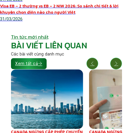
Visa EB – 2 thường vs EB – 2 NIW 2026: So sánh chi tiết & lời
khuyên chọn diện nào cho người Việt
31/03/2026
Tin tức mới nhất
BÀI VIẾT LIÊN QUAN
Các bài viết cùng danh mục
Xem tất cả
e
CANADA NGỪNG CẤP PHÉP CHUYỂN
CANADA NGỪNG CẤP 