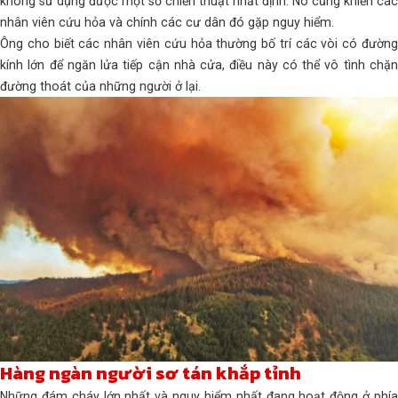
không sử dụng được một số chiến thuật nhất định. Nó cũng khiến các
nhân viên cứu hỏa và chính các cư dân đó gặp nguy hiểm.
Ông cho biết các nhân viên cứu hỏa thường bố trí các vòi có đường
kính lớn để ngăn lửa tiếp cận nhà cửa, điều này có thể vô tình chặn
đường thoát của những người ở lại.
Hàng ngàn người sơ tán khắp tỉnh
Những đám cháy lớn nhất và nguy hiểm nhất đang hoạt động ở phía