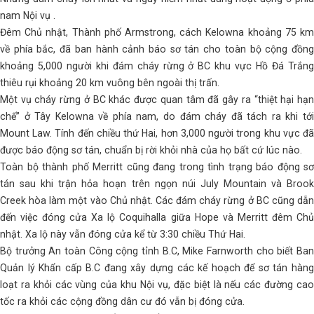
nam Nội vụ .
Đêm Chủ nhật, Thành phố Armstrong, cách Kelowna khoảng 75 km
về phía bắc, đã ban hành cảnh báo sơ tán cho toàn bộ cộng đồng
khoảng 5,000 người khi đám cháy rừng ở BC khu vực Hồ Đá Trắng
thiêu rụi khoảng 20 km vuông bên ngoài thị trấn.
Một vụ cháy rừng ở BC khác được quan tâm đã gây ra “thiệt hại hạn
chế” ở Tây Kelowna về phía nam, do đám cháy đã tách ra khi tới
Mount Law. Tính đến chiều thứ Hai, hơn 3,000 người trong khu vực đã
được báo động sơ tán, chuẩn bị rời khỏi nhà của họ bất cứ lúc nào.
Toàn bộ thành phố Merritt cũng đang trong tình trạng báo động sơ
tán sau khi trận hỏa hoạn trên ngọn núi July Mountain và Brook
Creek hòa làm một vào Chủ nhật. Các đám cháy rừng ở BC cũng dẫn
đến việc đóng cửa Xa lộ Coquihalla giữa Hope và Merritt đêm Chủ
nhật. Xa lộ này vẫn đóng cửa kể từ 3:30 chiều Thứ Hai.
Bộ trưởng An toàn Công cộng tỉnh B.C, Mike Farnworth cho biết Ban
Quản lý Khẩn cấp B.C đang xây dựng các kế hoạch để sơ tán hàng
loạt ra khỏi các vùng của khu Nội vụ, đặc biệt là nếu các đường cao
tốc ra khỏi các cộng đồng dân cư đó vẫn bị đóng cửa.