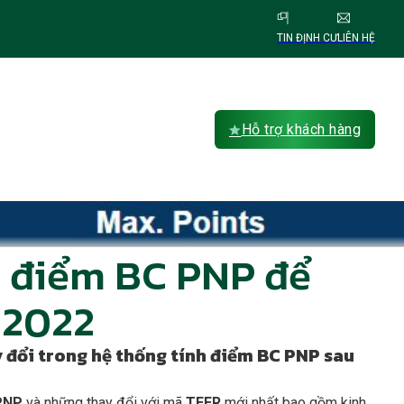
TIN ĐỊNH CƯ
LIÊN HỆ
Hỗ trợ khách hàng
 điểm BC PNP để
 2022
y đổi trong hệ thống tính điểm BC PNP
sau
 PNP
và những thay đổi với mã
TEER
mới nhất bao gồm kinh