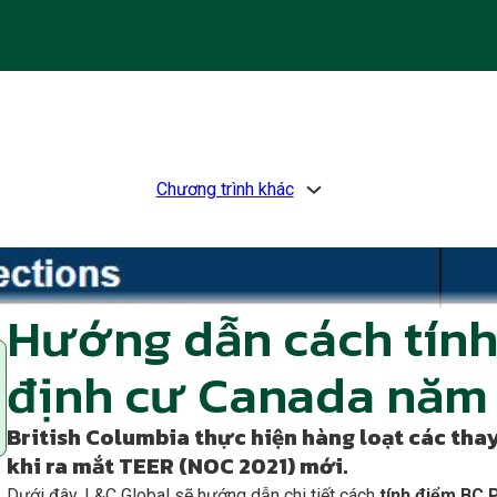
Chương trình khác
Hướng dẫn cách tính
định cư Canada năm
British Columbia thực hiện hàng loạt các tha
khi ra mắt TEER (NOC 2021) mới.
Dưới đây, L&C Global sẽ hướng dẫn chi tiết cách
tính điểm BC