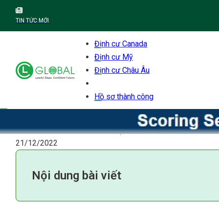
TIN TỨC MỚI
Định cư Canada
Định cư Mỹ
Định cư Châu Âu
Hồ sơ thành công
21/12/2022
Nội dung bài viết