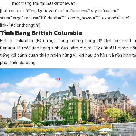
một trang trại tại Saskatchewan.
[button text=”đăng ký tư vấn” color=”success” style=”outline”
size=”large” radius=”10″ depth=”1″ depth_hover=”1″ expand=”true”
link=”#dienthongtin”]
Tỉnh Bang British Columbia
British Columbia (BC), một trong những bang dễ định cư nhất ở
Canada, là một tỉnh bang xinh đẹp nằm ở cực Tây của đất nước, nổi
tiếng với cảnh quan thiên nhiên hùng vĩ, khí hậu ôn hòa và nền kinh tế
phát triển đa dạng.