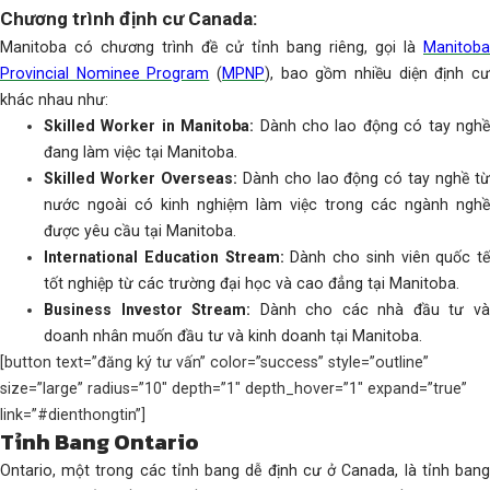
Chương trình định cư Canada:
Manitoba có chương trình đề cử tỉnh bang riêng, gọi là
Manitoba
Provincial Nominee Program
(
MPNP
), bao gồm nhiều diện định c
khác nhau như:
Skilled Worker in Manitoba:
Dành cho lao động có tay ngh
đang làm việc tại Manitoba.
Skilled Worker Overseas:
Dành cho lao động có tay nghề t
nước ngoài có kinh nghiệm làm việc trong các ngành nghề
được yêu cầu tại Manitoba.
International Education Stream:
Dành cho sinh viên quốc tế
tốt nghiệp từ các trường đại học và cao đẳng tại Manitoba.
Business Investor Stream:
Dành cho các nhà đầu tư v
doanh nhân muốn đầu tư và kinh doanh tại Manitoba.
[button text=”đăng ký tư vấn” color=”success” style=”outline”
size=”large” radius=”10″ depth=”1″ depth_hover=”1″ expand=”true”
link=”#dienthongtin”]
Tỉnh Bang Ontario
Ontario, một trong các tỉnh bang dễ định cư ở Canada, là tỉnh bang