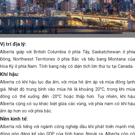
Vị trí địa lý:
Alberta giáp với British Columbia ở phía Tây, Saskatchewan ở phía
Đông, Northwest Territories ở phía Bắc và tiểu bang Montana của
Hoa Kỳ ở phía Nam. Tỉnh bang này có diện tích lớn thứ tư tại Canada.
Khí hậu:
Alberta có khí hậu lục địa ẩm, với mùa hè ấm áp và mùa đông lạnh
giá. Nhiệt độ trung bình vào mùa hè là khoảng 20°C, trong khi mùa
đông có thể xuống đến -20°C hoặc thấp hơn. Tuy nhiên, khí hậu
Alberta cũng có sự khác biệt giữa các vùng, với phía nam có khí hậu
ấm áp hơn so với phía bắc.
Nền kinh tế:
Alberta nổi tiếng với ngành công nghiệp dầu khí phát triển mạnh mẽ,
đóng góp đáng kể vào GDP của tỉnh bang. Ngoài ra, Alberta còn có