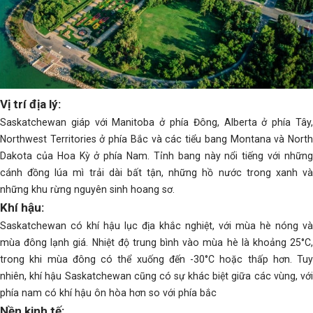
Vị trí địa lý:
Saskatchewan giáp với Manitoba ở phía Đông, Alberta ở phía Tây,
Northwest Territories ở phía Bắc và các tiểu bang Montana và North
Dakota của Hoa Kỳ ở phía Nam. Tỉnh bang này nổi tiếng với những
cánh đồng lúa mì trải dài bất tận, những hồ nước trong xanh và
những khu rừng nguyên sinh hoang sơ.
Khí hậu:
Saskatchewan có khí hậu lục địa khắc nghiệt, với mùa hè nóng và
mùa đông lạnh giá. Nhiệt độ trung bình vào mùa hè là khoảng 25°C,
trong khi mùa đông có thể xuống đến -30°C hoặc thấp hơn. Tuy
nhiên, khí hậu Saskatchewan cũng có sự khác biệt giữa các vùng, với
phía nam có khí hậu ôn hòa hơn so với phía bắc
Nền kinh tế: