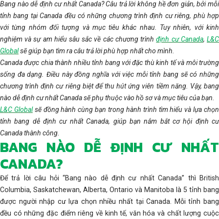
Bang nào dễ định cư nhất Canada? Câu trả lời không hề đơn giản, bởi mỗi
tỉnh bang tại Canada đều có những chương trình định cư riêng, phù hợp
với từng nhóm đối tượng và mục tiêu khác nhau. Tuy nhiên, với kinh
nghiệm và sự am hiểu sâu sắc về các chương trình
định cư Canada
,
L&
Global
sẽ giúp bạn tìm ra câu trả lời phù hợp nhất cho mình.
Canada được chia thành nhiều tỉnh bang với đặc thù kinh tế và môi trường
sống đa dạng. Điều này đồng nghĩa với việc mỗi tỉnh bang sẽ có những
chương trình định cư riêng biệt để thu hút ứng viên tiềm năng. Vậy, bang
nào dễ định cư nhất Canada sẽ phụ thuộc vào hồ sơ và mục tiêu của bạn.
L&C Global
sẽ đồng hành cùng bạn trong hành trình tìm hiểu và lựa chọ
tỉnh bang dễ định cư nhất Canada, giúp bạn nắm bắt cơ hội định cư
Canada thành công.
BANG NÀO DỄ ĐỊNH CƯ NHẤT
CANADA?
Để trả lời câu hỏi “Bang nào dễ định cư nhất Canada” thì British
Columbia, Saskatchewan, Alberta, Ontario và Manitoba là 5 tỉnh bang
được người nhập cư lựa chọn nhiều nhất tại Canada. Mỗi tỉnh bang
đều có những đặc điểm riêng về kinh tế, văn hóa và chất lượng cuộc