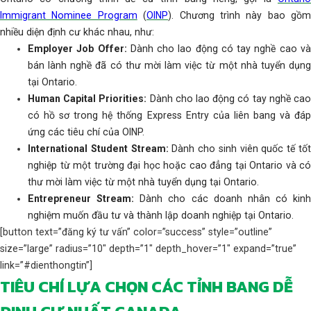
Immigrant Nominee Program
(
OINP
). Chương trình này bao gồm
nhiều diện định cư khác nhau, như:
Employer Job Offer:
Dành cho lao động có tay nghề cao v
bán lành nghề đã có thư mời làm việc từ một nhà tuyển dụng
tại Ontario.
Human Capital Priorities:
Dành cho lao động có tay nghề ca
có hồ sơ trong hệ thống Express Entry của liên bang và đáp
ứng các tiêu chí của OINP.
International Student Stream:
Dành cho sinh viên quốc tế tố
nghiệp từ một trường đại học hoặc cao đẳng tại Ontario và có
thư mời làm việc từ một nhà tuyển dụng tại Ontario.
Entrepreneur Stream:
Dành cho các doanh nhân có kinh
nghiệm muốn đầu tư và thành lập doanh nghiệp tại Ontario.
[button text=”đăng ký tư vấn” color=”success” style=”outline”
size=”large” radius=”10″ depth=”1″ depth_hover=”1″ expand=”true”
link=”#dienthongtin”]
TIÊU CHÍ LỰA CHỌN CÁC TỈNH BANG DỄ