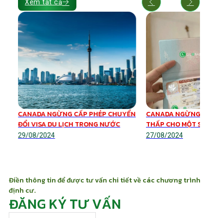
Xem tất cả
e
CANADA NGỪNG CẤP PHÉP CHUYỂN
CANADA NGỪNG CẤP 
ĐỔI VISA DU LỊCH TRONG NƯỚC
THẤP CHO MỘT SỐ V
29/08/2024
27/08/2024
Điền thông tin để được tư vấn chi tiết về các chương trình
định cư.
ĐĂNG KÝ TƯ VẤN