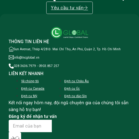
Yêu cầu tư vấn
THÔNG TIN LIÊN HỆ
Sun Avenue, Tháp 4/28 Đ. Mai Chí Thọ, An Phú, Quận 2, Tp. Hồ Chí Minh
info@lncglobal.vn
028 3636 7979 - 0903.857.257
LIÊN KẾT NHANH
Về chúng tôi
Định cư Châu Âu
Định cư Canada
Định cư Úc
Định cư Mỹ
Định cư đảo Síp
Kết nối ngay hôm nay, đội ngũ chuyên gia của chúng tôi sẵn
sàng hỗ trợ bạn!
Đăng ký để nhận tư vấn