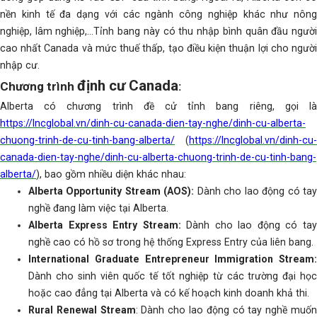
nền kinh tế đa dạng với các ngành công nghiệp khác như nông
nghiệp, lâm nghiệp,…Tỉnh bang này có thu nhập bình quân đầu người
cao nhất Canada và mức thuế thấp, tạo điều kiện thuận lợi cho người
nhập cư.
định cư Canada
Chương trình
:
Alberta có chương trình đề cử tỉnh bang riêng, gọi là
https://lncglobal.vn/dinh-cu-canada-dien-tay-nghe/dinh-cu-alberta-
chuong-trinh-de-cu-tinh-bang-alberta/
(
https://lncglobal.vn/dinh-cu-
canada-dien-tay-nghe/dinh-cu-alberta-chuong-trinh-de-cu-tinh-bang-
alberta/
), bao gồm nhiều diện khác nhau:
Alberta Opportunity Stream (AOS):
Dành cho lao động có ta
nghề đang làm việc tại Alberta.
Alberta Express Entry Stream:
Dành cho lao động có ta
nghề cao có hồ sơ trong hệ thống Express Entry của liên bang.
International Graduate Entrepreneur Immigration Stream:
Dành cho sinh viên quốc tế tốt nghiệp từ các trường đại học
hoặc cao đẳng tại Alberta và có kế hoạch kinh doanh khả thi.
Rural Renewal Stream
: Dành cho lao động có tay nghề muố