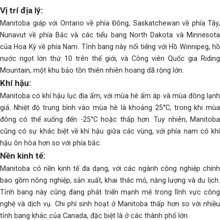
Vị trí địa lý:
Manitoba giáp với Ontario về phía Đông, Saskatchewan về phía Tây,
Nunavut về phía Bắc và các tiểu bang North Dakota và Minnesota
của Hoa Kỳ về phía Nam. Tỉnh bang này nổi tiếng với Hồ Winnipeg, hồ
nước ngọt lớn thứ 10 trên thế giới, và Công viên Quốc gia Riding
Mountain, một khu bảo tồn thiên nhiên hoang dã rộng lớn.
Khí hậu:
Manitoba có khí hậu lục địa ẩm, với mùa hè ấm áp và mùa đông lạnh
giá. Nhiệt độ trung bình vào mùa hè là khoảng 25°C, trong khi mùa
đông có thể xuống đến -25°C hoặc thấp hơn. Tuy nhiên, Manitoba
cũng có sự khác biệt về khí hậu giữa các vùng, với phía nam có khí
hậu ôn hòa hơn so với phía bắc.
Nền kinh tế:
Manitoba có nền kinh tế đa dạng, với các ngành công nghiệp chính
bao gồm nông nghiệp, sản xuất, khai thác mỏ, năng lượng và du lịch.
Tỉnh bang này cũng đang phát triển mạnh mẽ trong lĩnh vực công
nghệ và dịch vụ. Chi phí sinh hoạt ở Manitoba thấp hơn so với nhiều
tỉnh bang khác của Canada, đặc biệt là ở các thành phố lớn.