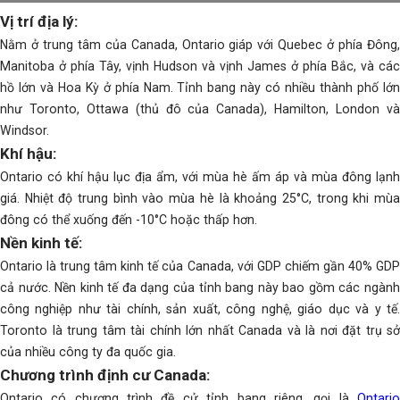
Vị trí địa lý:
Nằm ở trung tâm của Canada, Ontario giáp với Quebec ở phía Đông,
Manitoba ở phía Tây, vịnh Hudson và vịnh James ở phía Bắc, và các
hồ lớn và Hoa Kỳ ở phía Nam. Tỉnh bang này có nhiều thành phố lớn
như Toronto, Ottawa (thủ đô của Canada), Hamilton, London và
Windsor.
Khí hậu:
Ontario có khí hậu lục địa ẩm, với mùa hè ấm áp và mùa đông lạnh
giá. Nhiệt độ trung bình vào mùa hè là khoảng 25°C, trong khi mùa
đông có thể xuống đến -10°C hoặc thấp hơn.
Nền kinh tế:
Ontario là trung tâm kinh tế của Canada, với GDP chiếm gần 40% GDP
cả nước. Nền kinh tế đa dạng của tỉnh bang này bao gồm các ngành
công nghiệp như tài chính, sản xuất, công nghệ, giáo dục và y tế.
Toronto là trung tâm tài chính lớn nhất Canada và là nơi đặt trụ sở
của nhiều công ty đa quốc gia.
Chương trình định cư Canada:
Ontario có chương trình đề cử tỉnh bang riêng, gọi là
Ontario