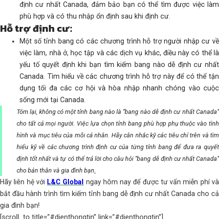
định cư nhất Canada, đảm bảo bạn có thể tìm được việc làm
phù hợp và có thu nhập ổn định sau khi định cư.
Hỗ trợ định cư:
Một số tỉnh bang có các chương trình hỗ trợ người nhập cư về
việc làm, nhà ở, học tập và các dịch vụ khác, điều này có thể là
yếu tố quyết định khi bạn tìm kiếm bang nào dễ định cư nhất
Canada. Tìm hiểu về các chương trình hỗ trợ này để có thể tận
dụng tối đa các cơ hội và hòa nhập nhanh chóng vào cuộc
sống mới tại Canada.
Tóm lại, không có một tỉnh bang nào là “bang nào dễ định cư nhất Canada”
cho tất cả mọi người. Việc lựa chọn tỉnh bang phù hợp phụ thuộc vào tình
hình và mục tiêu của mỗi cá nhân. Hãy cân nhắc kỹ các tiêu chí trên và tìm
hiểu kỹ về các chương trình định cư của từng tỉnh bang để đưa ra quyết
định tốt nhất và tự có thể trả lời cho câu hỏi “bang dễ định cư nhất Canada”
cho bản thân và gia đình bạn
.
Hãy liên hệ với
L&C Global
ngay hôm nay để được tư vấn miễn phí v
bắt đầu hành trình tìm kiếm tỉnh bang dễ định cư nhất Canada cho cả
gia đình bạn!
[scroll_to title=”#dienthongtin” link=”#dienthongtin”]