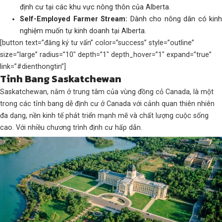
định cư tại các khu vực nông thôn của Alberta.
Self-Employed Farmer Stream:
Dành cho nông dân có kinh
nghiệm muốn tự kinh doanh tại Alberta.
[button text=”đăng ký tư vấn” color=”success” style=”outline”
size=”large” radius=”10″ depth=”1″ depth_hover=”1″ expand=”true”
link=”#dienthongtin”]
Tỉnh Bang Saskatchewan
Saskatchewan, nằm ở trung tâm của vùng đồng cỏ Canada, là một
trong các tỉnh bang dễ định cư ở Canada với cảnh quan thiên nhiên
đa dạng, nền kinh tế phát triển mạnh mẽ và chất lượng cuộc sống
cao. Với nhiều chương trình định cư hấp dẫn.