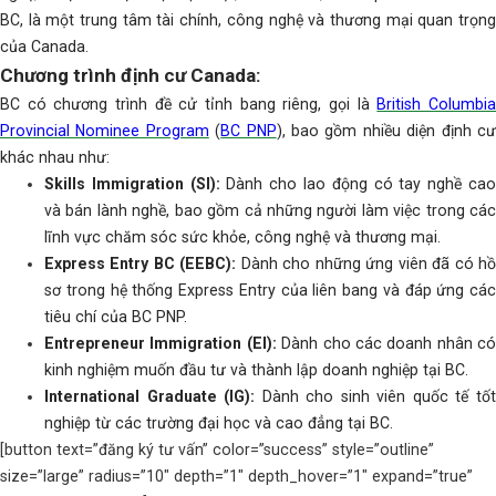
BC, là một trung tâm tài chính, công nghệ và thương mại quan trọng
của Canada.
Chương trình định cư Canada:
BC có chương trình đề cử tỉnh bang riêng, gọi là
British Columbi
Provincial Nominee Program
(
BC PNP
), bao gồm nhiều diện định c
khác nhau như:
Skills Immigration (SI):
Dành cho lao động có tay nghề ca
và bán lành nghề, bao gồm cả những người làm việc trong các
lĩnh vực chăm sóc sức khỏe, công nghệ và thương mại.
Express Entry BC (EEBC):
Dành cho những ứng viên đã có h
sơ trong hệ thống Express Entry của liên bang và đáp ứng các
tiêu chí của BC PNP.
Entrepreneur Immigration (EI):
Dành cho các doanh nhân có
kinh nghiệm muốn đầu tư và thành lập doanh nghiệp tại BC.
International Graduate (IG):
Dành cho sinh viên quốc tế tố
nghiệp từ các trường đại học và cao đẳng tại BC.
[button text=”đăng ký tư vấn” color=”success” style=”outline”
size=”large” radius=”10″ depth=”1″ depth_hover=”1″ expand=”true”