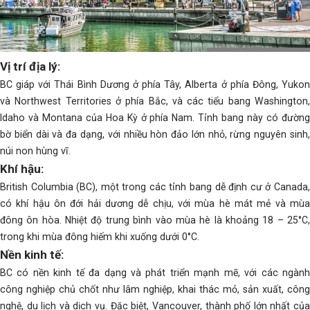
Vị trí địa lý:
BC giáp với Thái Bình Dương ở phía Tây, Alberta ở phía Đông, Yukon
và Northwest Territories ở phía Bắc, và các tiểu bang Washington,
Idaho và Montana của Hoa Kỳ ở phía Nam. Tỉnh bang này có đường
bờ biển dài và đa dạng, với nhiều hòn đảo lớn nhỏ, rừng nguyên sinh,
núi non hùng vĩ.
Khí hậu:
British Columbia (BC), một trong các tỉnh bang dễ định cư ở Canada,
có khí hậu ôn đới hải dương dễ chịu, với mùa hè mát mẻ và mùa
đông ôn hòa. Nhiệt độ trung bình vào mùa hè là khoảng 18 – 25°C,
trong khi mùa đông hiếm khi xuống dưới 0°C.
Nền kinh tế:
BC có nền kinh tế đa dạng và phát triển mạnh mẽ, với các ngành
công nghiệp chủ chốt như lâm nghiệp, khai thác mỏ, sản xuất, công
nghệ, du lịch và dịch vụ. Đặc biệt, Vancouver, thành phố lớn nhất của