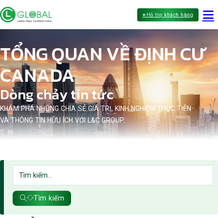
Hỗ trợ khách hàng
TỔNG QUAN VỀ ĐỊNH CƯ
CANADA
Dòng chảy tin tức
KHÁM PHÁ NHỮNG CHIA SẺ GIÁ TRỊ, KINH NGHIỆM THỰC TIỄN
VÀ THÔNG TIN HỮU ÍCH VỚI L&C GROUP.
Tìm kiếm