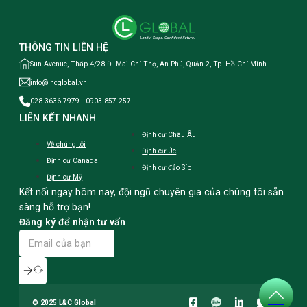
THÔNG TIN LIÊN HỆ
Sun Avenue, Tháp 4/28 Đ. Mai Chí Thọ, An Phú, Quận 2, Tp. Hồ Chí Minh
info@lncglobal.vn
028 3636 7979 - 0903.857.257
LIÊN KẾT NHANH
Định cư Châu Âu
Về chúng tôi
Định cư Úc
Định cư Canada
Định cư đảo Síp
Định cư Mỹ
Kết nối ngay hôm nay, đội ngũ chuyên gia của chúng tôi sẵn
sàng hỗ trợ bạn!
Đăng ký để nhận tư vấn
© 2025 L&C Global